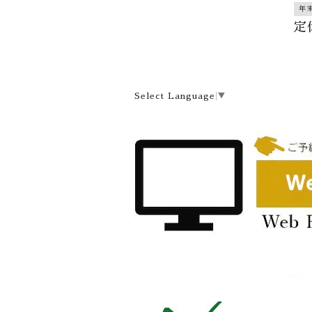
年
定
Select Language
▼