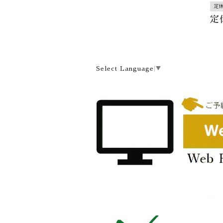
定
定
Select Language
▼