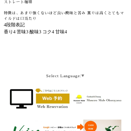
ストレート珈琲
特徴は、あまり強くないほど良い酸味と苦み 薫りは高くとてもマ
イルドは口当たり
4段階表記
香り
4
苦味
3
酸味
3
コク
4
甘味
4
Select Language
▼