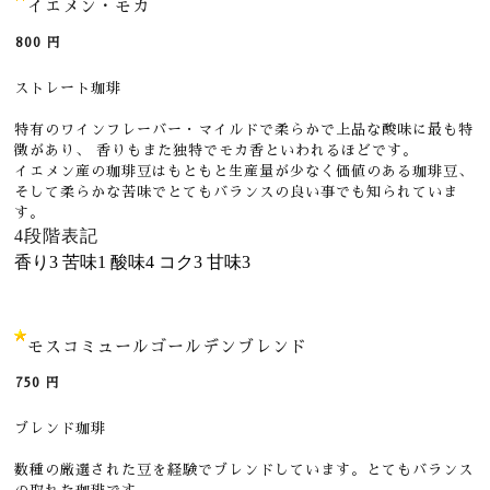
イエメン・モカ
800
円
ストレート珈琲
特有のワインフレーバー・マイルドで柔らかで上品な酸味に最も特
徴があり、 香りもまた独特でモカ香といわれるほどです。
イエメン産の珈琲豆はもともと生産量が少なく価値のある珈琲豆、
そして柔らかな苦味でとてもバランスの良い事でも知られていま
す。
4段階表記
香り
3
苦味
1
酸味
4
コク
3
甘味
3
モスコミュールゴールデンブレンド
750
円
ブレンド珈琲
数種の厳選された豆を経験でブレンドしています。とてもバランス