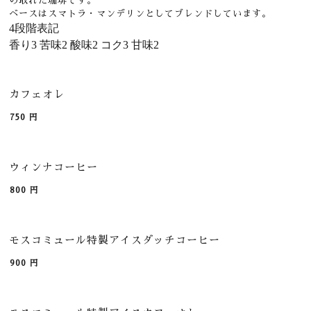
の取れた珈琲です。
ベースはスマトラ・マンデリンとしてブレンドしています。
4段階表記
香り
3
苦味
2
酸味
2
コク
3
甘味
2
カフェオレ
750
円
ウィンナコーヒー
800
円
モスコミュール特製アイスダッチコーヒー
900
円