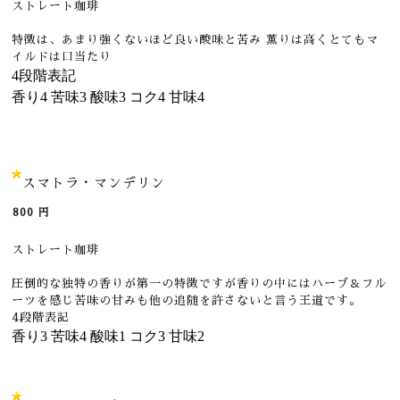
ストレート珈琲
特徴は、あまり強くないほど良い酸味と苦み 薫りは高くとてもマ
イルドは口当たり
4段階表記
香り
4
苦味
3
酸味
3
コク
4
甘味
4
スマトラ・マンデリン
800
円
ストレート珈琲
圧倒的な独特の香りが第一の特徴ですが香りの中にはハーブ＆フル
ーツを感じ苦味の甘みも他の追随を許さないと言う王道です。
4段階表記
香り
3
苦味
4
酸味
1
コク
3
甘味
2