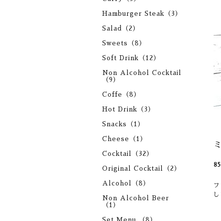
Hamburger Steak（3）
Salad（2）
Sweets（8）
Soft Drink（12）
Non Alcohol Cocktail
（9）
Coffe（8）
Hot Drink（3）
Snacks（1）
Cheese（1）
Cocktail（32）
8
Original Cocktail（2）
Alcohol（8）
フ
し
Non Alcohol Beer
（1）
Set Menu （8）