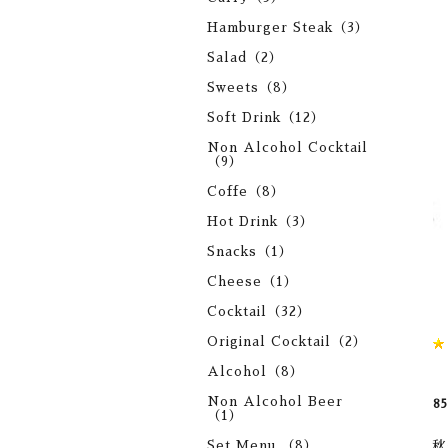
Hamburger Steak（3）
Salad（2）
Sweets（8）
Soft Drink（12）
Non Alcohol Cocktail
（9）
Coffe（8）
Hot Drink（3）
Snacks（1）
Cheese（1）
Cocktail（32）
Original Cocktail（2）
Alcohol（8）
Non Alcohol Beer
8
（1）
Set Menu （8）
秋