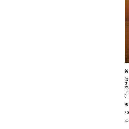
新
健
ま
本
至
引
寒
2
本