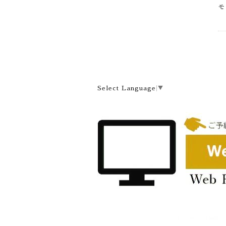
モ
Select Language
▼