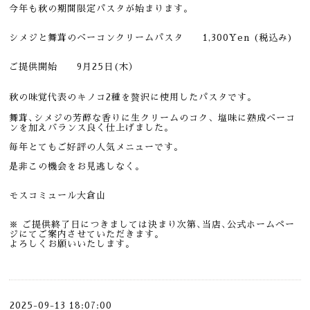
今年も秋の期間限定パスタが始まります。
シメジと舞茸のベーコンクリームパスタ 1,300
Yen (税込み)
ご提供開始 9月25日(木）
秋の味覚代表のキノコ2種を贅沢に使用したパスタです。
舞茸､シメジの芳醇な香りに生クリームのコク、塩味に熟成ベーコ
ンを加えバランス良く仕上げました。
毎年とてもご好評の人気メニューです。
是非この機会をお見逃しなく。
モスコミュール大倉山
※ ご提供終了日につきましては決まり次第､当店､公式ホームペー
ジにてご案内させていただきます。
よろしくお願いいたします。
2025-09-13 18:07:00