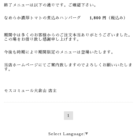
終了メニューは以下の通りです。ご確認下さい。
なめらか濃厚トマトの煮込みハンバーグ
（税込み）
1,800
円
期間中は多くのお客様からのご注文本当ありがとうございました。
この場をお借り致し感謝申し上げます。
今後も時期により期間限定のメニューは登場いたします。
当店ホームページにてご案内致しますのでよろしくお願いいたしま
す。
モスコミュール大倉山 店主
1
Select Language
▼