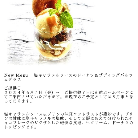
New Menu 塩キャラメルソースのドーナツ＆プディングパルフ
ェグラス
ご提供日
２０２４年６月７日（金）～ ご提供終了日は別途ホームページに
てご案内させていただきます。※現在のご予定としては８月末とな
っております。
塩キャラメルソース＆プリンの味覚コントラストが絶妙です。プリ
ンの甘味に塩キャラメルの塩味、そして２層にあえて分けられたチ
ョコフレークのザクザとした軽快な食感、生クリーム、ドーナツの
トッピングです。