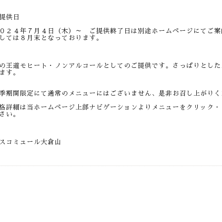
提供日
０２４年７月４日（木）～ ご提供終了日は別途ホームページにてご案
しては８月末となっております。
の王道モヒート・ノンアルコールとしてのご提供です。さっぱりとした
ます。
季期間限定にて通常のメニューにはございません、是非お召し上がりく
格詳細は当ホームページ上部ナビゲーションよりメニューをクリック・
さい。
スコミュール大倉山